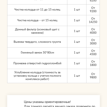
6200
От
Чистка колодца от 11 до 15 колец
1 шт
9200
От
Чистка колодца – от 15 колец
1 шт
14250
Донный фильтр (осиновый щит с
От
1 шт
камнями)
4000
От
Выемка твердого, сложного грунта
1 шт
3000
От
Глиняный замок 50*80см
1 шт
4500
От
Промазка отверстий гидропломбой
1 шт
1800
Углубление колодца (стоимость за
От
установку кольца с учетом полного
1 шт
9800
комплекса работ)
Цены указаны ориентировочные!
Для точного расчёта вашего заказа позвоните по