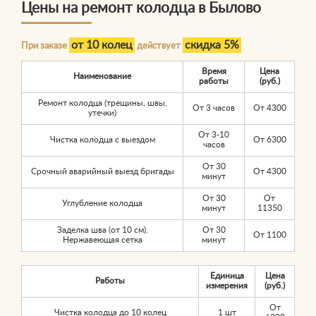
Цены на ремонт колодца в Былово
от 10 колец
скидка 5%
При заказе
действует
Время
Цена
Наименование
работы
(руб.)
Ремонт колодца (трещины, швы,
От 3 часов
От 4300
утечки)
От 3-10
Чистка колодца с выездом
От 6300
часов
От 30
Срочный аварийный выезд бригады
От 4300
минут
От 30
От
Углубление колодца
минут
11350
Заделка шва (от 10 см).
От 30
От 1100
Нержавеющая сетка
минут
Единица
Цена
Работы
измерения
(руб.)
От
Чистка колодца до 10 колец
1 шт