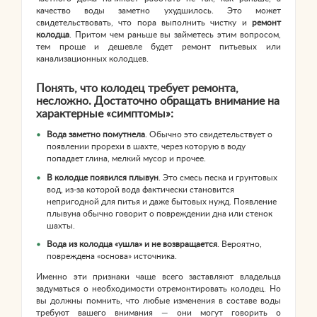
качество воды заметно ухудшилось. Это может
свидетельствовать, что пора выполнить чистку и
ремонт
колодца
. Притом чем раньше вы займетесь этим вопросом,
тем проще и дешевле будет ремонт питьевых или
канализационных колодцев.
Понять, что колодец требует ремонта,
несложно. Достаточно обращать внимание на
характерные «симптомы»:
Вода заметно помутнела
. Обычно это свидетельствует о
появлении прорехи в шахте, через которую в воду
попадает глина, мелкий мусор и прочее.
В колодце появился плывун
. Это смесь песка и грунтовых
вод, из-за которой вода фактически становится
непригодной для питья и даже бытовых нужд. Появление
плывуна обычно говорит о повреждении дна или стенок
шахты.
Вода из колодца «ушла» и не возвращается
. Вероятно,
повреждена «основа» источника.
Именно эти признаки чаще всего заставляют владельца
задуматься о необходимости отремонтировать колодец. Но
вы должны помнить, что любые изменения в составе воды
требуют вашего внимания — они могут говорить о