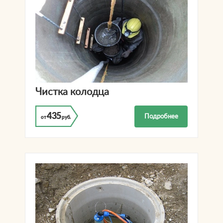
Чистка колодца
435
Подробнее
от
руб.